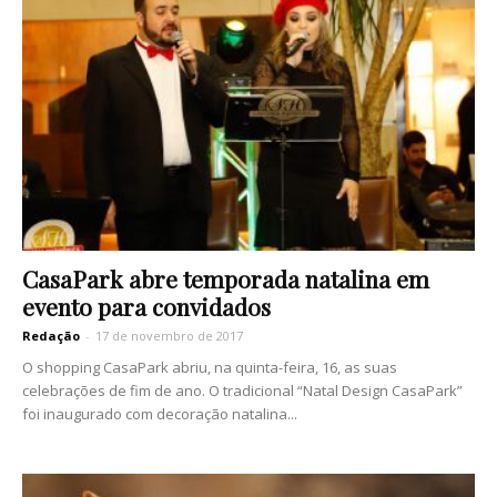
CasaPark abre temporada natalina em
evento para convidados
Redação
-
17 de novembro de 2017
O shopping CasaPark abriu, na quinta-feira, 16, as suas
celebrações de fim de ano. O tradicional “Natal Design CasaPark”
foi inaugurado com decoração natalina...