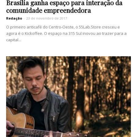
Brasília ganha espaço para interação da
comunidade empreendedora
Redação
-
23 de novembro de 2017
O primeiro anticafé do Centro-Oeste, o 55Lab.Store cresceu e
agora é o Kickoffee. O espaço na 315 Sul inovou ao trazer para a
capital...