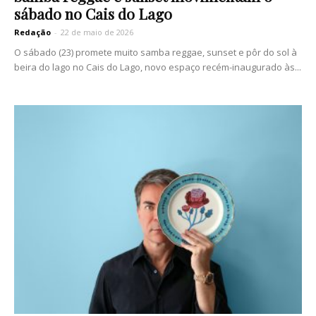
sábado no Cais do Lago
Redação
-
22 de maio de 2026
O sábado (23) promete muito samba reggae, sunset e pôr do sol à
beira do lago no Cais do Lago, novo espaço recém-inaugurado às...