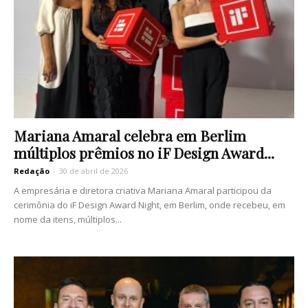
Mariana Amaral celebra em Berlim
múltiplos prêmios no iF Design Award...
Redação
-
30 de abril de 2026
A empresária e diretora criativa Mariana Amaral participou da
cerimônia do iF Design Award Night, em Berlim, onde recebeu, em
nome da itens, múltiplos...