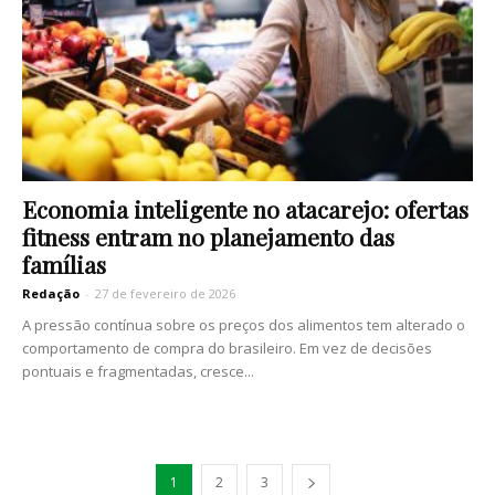
Economia inteligente no atacarejo: ofertas
fitness entram no planejamento das
famílias
Redação
-
27 de fevereiro de 2026
A pressão contínua sobre os preços dos alimentos tem alterado o
comportamento de compra do brasileiro. Em vez de decisões
pontuais e fragmentadas, cresce...
1
2
3