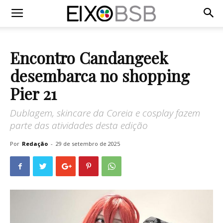
Encontro Candangeek
desembarca no shopping
Pier 21
Dublagem, skincare da Coreia e cosplay fazem
parte das atividades desta edição
Por
Redação
-
29 de setembro de 2025