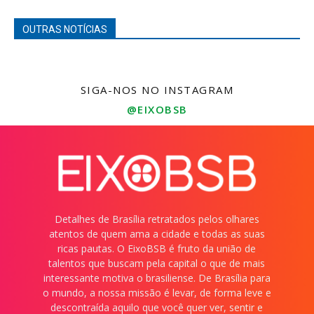
OUTRAS NOTÍCIAS
SIGA-NOS NO INSTAGRAM
@EIXOBSB
Detalhes de Brasília retratados pelos olhares
atentos de quem ama a cidade e todas as suas
ricas pautas. O EixoBSB é fruto da união de
talentos que buscam pela capital o que de mais
interessante motiva o brasiliense. De Brasília para
o mundo, a nossa missão é levar, de forma leve e
descontraída aquilo que você quer ver, sentir e