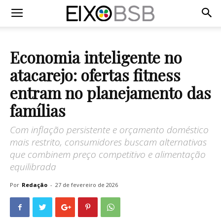
Economia inteligente no
atacarejo: ofertas fitness
entram no planejamento das
famílias
Com inflação persistente e orçamento doméstico
mais restrito, consumidores buscam alternativas
que combinem preço competitivo e alimentação
equilibrada
Por
Redação
-
27 de fevereiro de 2026