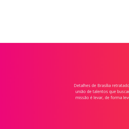
Detalhes de Brasília retrata
união de talentos que buscam
missão é levar, de forma lev