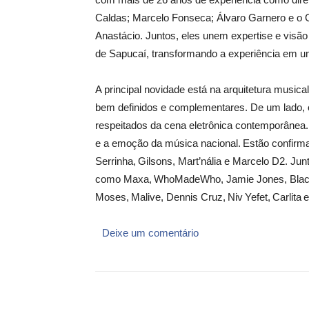
Caldas; Marcelo Fonseca; Álvaro
Garnero
e o 
Anastácio
. Juntos, eles unem expertise e visã
de Sapucaí, transformando a experiência em um
A principal novidade está na arquitetura musical
bem definidos e complementares. De um lado,
respeitados da cena eletrônica contemporânea.
e a emoção da música nacional.
Estão confirm
Serrinha,
Gilsons
,
Mart’nália
e Marcelo D2
.
Jun
como
Maxa
,
WhoMadeWho
, Jamie Jones, Bla
Moses
,
Malive
, Dennis Cruz,
Niv
Yefet
,
Carlita
e
Deixe um comentário