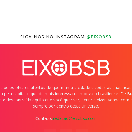
SIGA-NOS NO INSTAGRAM
@EIXOBSB
dos pelos olhares atentos de quem ama a cidade e todas as suas ricas
 pela capital o que de mais interessante motiva o brasiliense. De B
e e descontraída aquilo que você quer ver, sentir e viver. Venha com
sempre por dentro deste universo.
Contato:
redacao@eixobsb.com