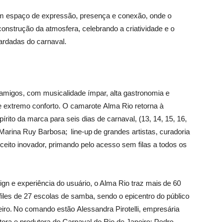
um espaço de expressão, presença e conexão, onde o
construção da atmosfera, celebrando a criatividade e o
rdadas do carnaval.
amigos, com musicalidade ímpar, alta gastronomia e
 e extremo conforto. O camarote
Alma Rio
retorna à
rito da marca para seis dias de carnaval, (13, 14, 15, 16,
 Marina Ruy
Barbosa;
line
-up
de grandes artistas, curadoria
nceito inovador, primando pelo acesso sem filas a todos os
n e experiência do usuário, o Alma Rio traz mais
de 60
files de 27 escolas de samba, sendo o epicentro do p
ú
blico
iro.
No comando estão
Alessandra
Pirotelli
,
empresária
ora e produtora do Carnaval do Rio de Janeiro;
Pedro