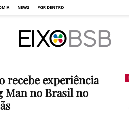
OMIA
NEWS
POR DENTRO
EixoBSB
 recebe experiência
g Man no Brasil no
ãs
|