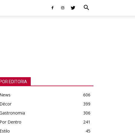
POR EDITORIA
News
606
Décor
399
Gastronomia
306
Por Dentro
241
Estilo
45