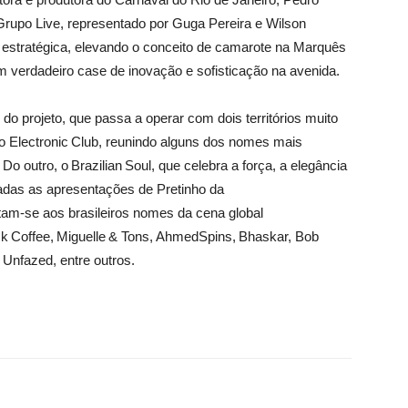
Grupo Live, representado por
Guga Pereira e Wilson
o estratégica, elevando o conceito de camarote na Marquês
 verdadeiro case de inovação e sofisticação na avenida.
 do projeto, que passa a operar com dois territórios muito
 o
Electronic
Club
, reunindo alguns dos nomes mais
 Do outro, o
Brazilian
Soul
, que celebra a força, a elegância
adas as apresentações de Pretinho da
tam-se aos brasileiros nomes da cena global
ck
Coffee
,
Miguelle
&
Tons,
Ahmed
Spins,
Bhaskar
, Bob
Unfazed
, entre outros.