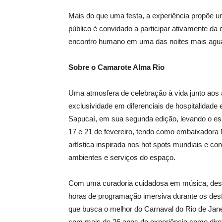
Mais do que uma festa, a experiência propõe 
público é convidado a participar ativamente da 
encontro humano em uma das noites mais agua
Sobre o Camarote Alma Rio
Uma atmosfera de celebração à vida junto aos 
exclusividade em diferenciais de hospitalidade
Sapucaí, em sua segunda edição, levando o espí
17 e 21 de fevereiro, tendo como embaixadora
art
í
stica inspirada nos hot spots mundiais e co
ambientes e servi
ç
os do espa
ç
o.
Com uma curadoria cuidadosa em música, desig
horas
de programa
çã
o imersiva durante os des
que busca o melhor do Carnaval do Rio de Jane
com mais de 26 anos de experiência como diret