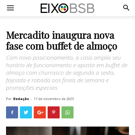
Mercadito inaugura nova
fase com buffet de almoço
Com novo posicionamento, a casa amplia seu
horário de funcionamento e aposta em buffet de
almoço com churrasco de segunda a sexta,
feijoada e rabada aos finais de semana e
promoções especiais
Por
Redação
-
17 de novembro de 2025