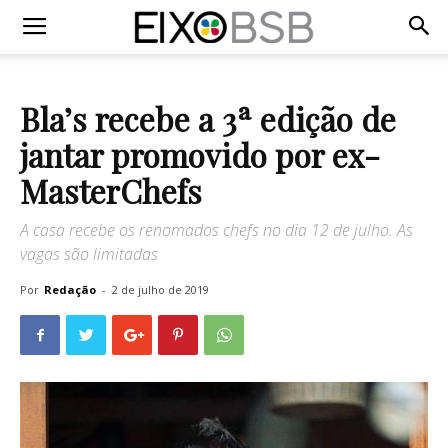
Bla’s recebe a 3ª edição de
jantar promovido por ex-
MasterChefs
A casa recebe os renomados chefs no dia 12 de julho. As
vagas são limitadas
Por
Redação
-
2 de julho de 2019