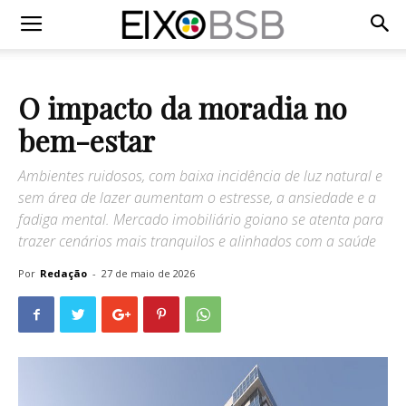
O impacto da moradia no
bem-estar
Ambientes ruidosos, com baixa incidência de luz natural e
sem área de lazer aumentam o estresse, a ansiedade e a
fadiga mental. Mercado imobiliário goiano se atenta para
trazer cenários mais tranquilos e alinhados com a saúde
Por
Redação
-
27 de maio de 2026