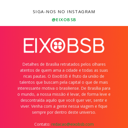
SIGA-NOS NO INSTAGRAM
@EIXOBSB
Detalhes de Brasília retratados pelos olhares
atentos de quem ama a cidade e todas as suas
ricas pautas. O EixoBSB é fruto da união de
talentos que buscam pela capital o que de mais
interessante motiva o brasiliense. De Brasília para
o mundo, a nossa missão é levar, de forma leve e
descontraída aquilo que você quer ver, sentir e
viver. Venha com a gente nessa viagem e fique
sempre por dentro deste universo.
Contato:
redacao@eixobsb.com