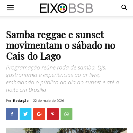
Samba reggae e sunset
movimentam o sábado no
Cais do Lago
Programação reúne roda de samba, DJs,
gastronomia e experiências ao ar livre,
embalando o público do dia ao sunset e até a
noite em Brasília
Por
Redação
-
22 de maio de 2026