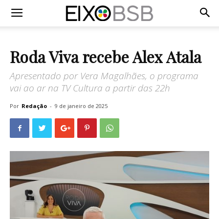
Roda Viva recebe Alex Atala
Apresentado por Vera Magalhães, o programa
vai ao ar na TV Cultura a partir das 22h
Por
Redação
-
9 de janeiro de 2025