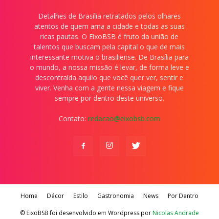
Detalhes de Brasília retratados pelos olhares
atentos de quem ama a cidade e todas as suas
ricas pautas. O EixoBSB é fruto da união de
talentos que buscam pela capital o que de mais
interessante motiva o brasiliense. De Brasília para
o mundo, a nossa missão é levar, de forma leve e
descontraída aquilo que você quer ver, sentir e
viver. Venha com a gente nessa viagem e fique
sempre por dentro deste universo.
Contato:
redacao@eixobsb.com
Home
Décor
Estilo
Gastronomia
News
Por Dentro
© EixoBSB foi desenvolvido em Wordpress por
Nicolas Andrade