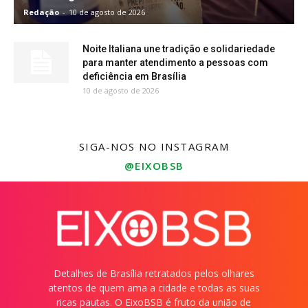
Redação
-
10 de agosto de 2026
Noite Italiana une tradição e solidariedade
para manter atendimento a pessoas com
deficiência em Brasília
10 de agosto de 2026
SIGA-NOS NO INSTAGRAM
@EIXOBSB
Detalhes de Brasília retratados pelos olhares
atentos de quem ama a cidade e todas as suas
ricas pautas. O EixoBSB é fruto da união de