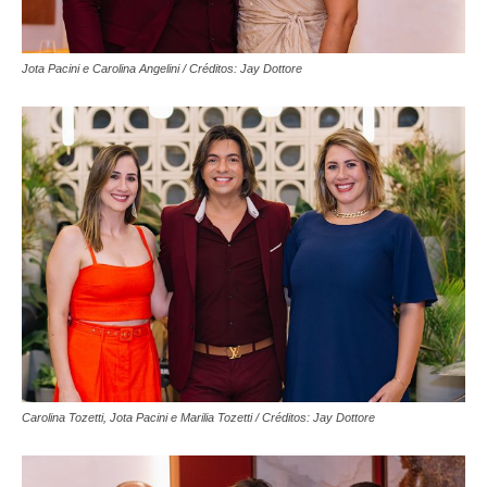
Jota Pacini e Carolina Angelini / Créditos: Jay Dottore
Carolina Tozetti, Jota Pacini e Marilia Tozetti / Créditos: Jay Dottore