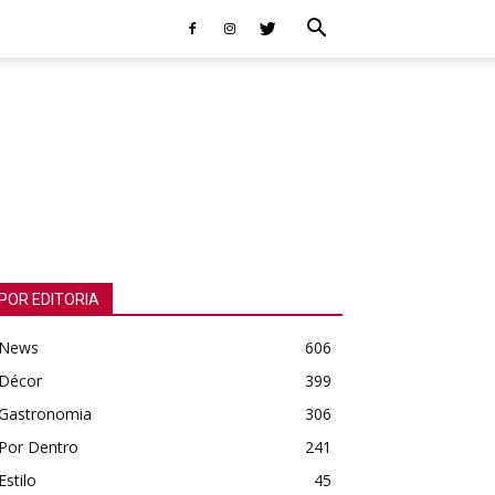
POR EDITORIA
News
606
Décor
399
Gastronomia
306
Por Dentro
241
Estilo
45