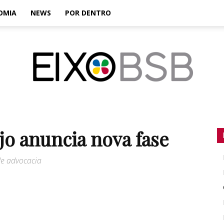
OMIA
NEWS
POR DENTRO
EixoBSB
o anuncia nova fase
de advocacia
|