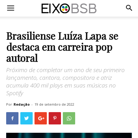
Brasiliense Luíza Lapa se
destaca em carreira pop
autoral
Próximo de completar um ano de seu primeiro
lançamento, cantora, compositora e atriz
acumula 400 mil plays em suas músicas no
Spotify
Por
Redação
-
19 de setembro de 2022