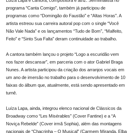
Luíza Lapa é cantora, compositora e atriz. Semifinalista no
programa “Canta Comigo”, também já participou de
programas como “Domingão do Faustão” e “Altas Horas”. A
artista estreou sua carreira autoral pop com o single “Você
Não Vale Nada” e os lançamentos “Tudo de Bom”, “Malfeito,
Feito” e “Sinto Sua Falta” deram continuidade ao trabalho.
A cantora também lançou o projeto “Logo a escuridão vem
nos fazer descansar”, em parceria com o ator Gabriel Braga
Nunes. A artista participou da criação dos arranjos vocais em
um ano de imersão no trabalho para o desenvolvimento de 10
faixas do álbum que, atualmente, está sendo apresentado em
turnê.
Luíza Lapa, ainda, integrou elenco nacional de Clássicos da
Broadway como “Les Misérables” (Cover Fantine) e a “A
Noviça Rebelde” (Cover irmã Sophia), além das montagens
nacionais de “Chacrinha – O Musical” (Carmem Miranda, Elba