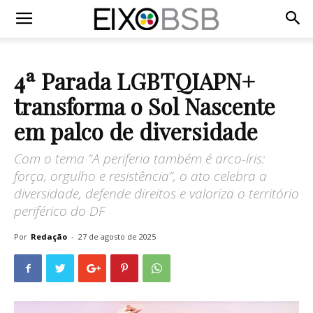
4ª Parada LGBTQIAPN+
transforma o Sol Nascente
em palco de diversidade
Com o tema “A periferia também é arco-íris:
força, orgulho e resistência”, o ato celebra a
diversidade, defende direitos e valoriza o território
periférico do DF
Por
Redação
-
27 de agosto de 2025