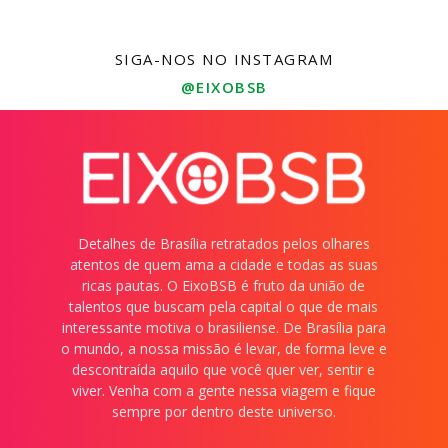
SIGA-NOS NO INSTAGRAM
@EIXOBSB
Detalhes de Brasília retratados pelos olhares
atentos de quem ama a cidade e todas as suas
ricas pautas. O EixoBSB é fruto da união de
talentos que buscam pela capital o que de mais
interessante motiva o brasiliense. De Brasília para
o mundo, a nossa missão é levar, de forma leve e
descontraída aquilo que você quer ver, sentir e
viver. Venha com a gente nessa viagem e fique
sempre por dentro deste universo.