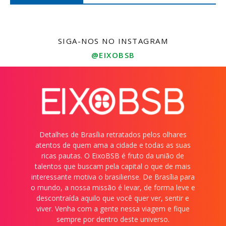
SIGA-NOS NO INSTAGRAM
@EIXOBSB
Detalhes de Brasília retratados pelos olhares
atentos de quem ama a cidade e todas as suas
ricas pautas. O EixoBSB é fruto da união de
talentos que buscam pela capital o que de mais
interessante motiva o brasiliense. De Brasília para
o mundo, a nossa missão é levar, de forma leve e
descontraída aquilo que você quer ver, sentir e
viver. Venha com a gente nessa viagem e fique
sempre por dentro deste universo.