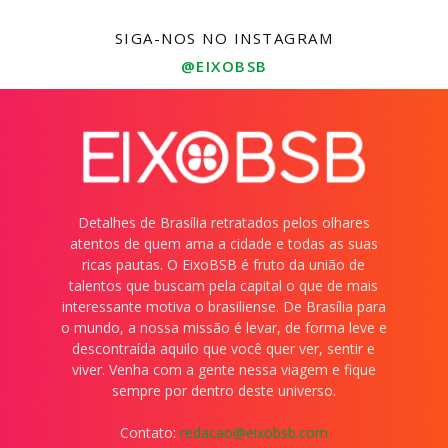
SIGA-NOS NO INSTAGRAM
@EIXOBSB
Detalhes de Brasília retratados pelos olhares
atentos de quem ama a cidade e todas as suas
ricas pautas. O EixoBSB é fruto da união de
talentos que buscam pela capital o que de mais
interessante motiva o brasiliense. De Brasília para
o mundo, a nossa missão é levar, de forma leve e
descontraída aquilo que você quer ver, sentir e
viver. Venha com a gente nessa viagem e fique
sempre por dentro deste universo.
Contato:
redacao@eixobsb.com