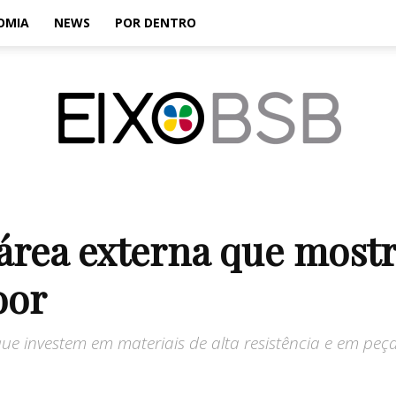
OMIA
NEWS
POR DENTRO
EixoBSB
 área externa que most
oor
ue investem em materiais de alta resistência e em pe
|