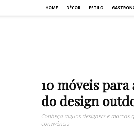
HOME
DÉCOR
ESTILO
GASTRON
10 móveis para
do design outd
Conheça alguns designers e marcas q
convivência